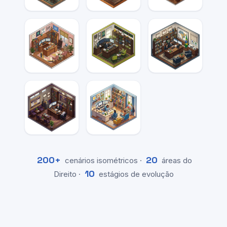
Proc.
Ética
Filosofia
Trabalho
Profissional
Direitos
Financeiro
Eleitoral
Humanos
Previdenciário
Criança e
200+
20
cenários isométricos ·
áreas do
Adolescente
10
Direito ·
estágios de evolução