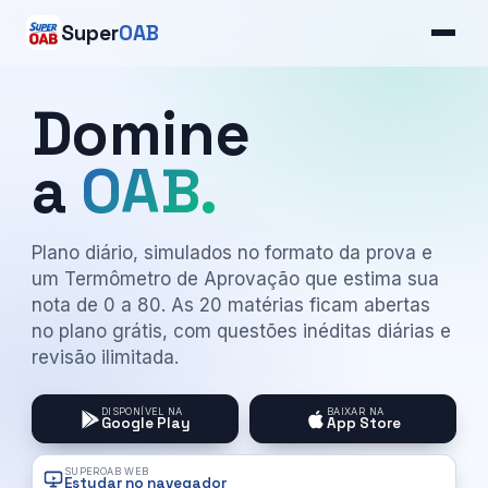
Super
OAB
Domine
a
OAB.
Plano diário, simulados no formato da prova e
um Termômetro de Aprovação que estima sua
nota de 0 a 80. As 20 matérias ficam abertas
no plano grátis, com questões inéditas diárias e
revisão ilimitada.
DISPONÍVEL NA
BAIXAR NA
Google Play
App Store
SUPEROAB WEB
Estudar no navegador