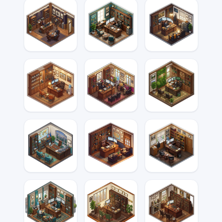
Direito Civil
Penal
Constitucional
Empresarial
Trabalho
Tributário
Administrativo
Consumidor
Ambiental
Internacional
Processo
Processo
Civil
Penal