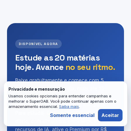
DISPONÍVEL AGORA
Estude as 20 matérias
hoje. Avance
no seu ritmo.
Baixe gratuitamente e comece com 5
questões inéditas por dia, mais até 15
Privacidade e mensuração
Usamos cookies opcionais para entender campanhas e
liberadas por anúncios recompensados
melhorar o SuperOAB. Você pode continuar apenas com o
voluntários. As revisões são ilimitadas.
armazenamento essencial.
Saiba mais
.
Para estudar sem anúncio e sem teto
Somente essencial
Aceitar
diário, com simulados completos e
recursos de IA, ative o Premium por R$